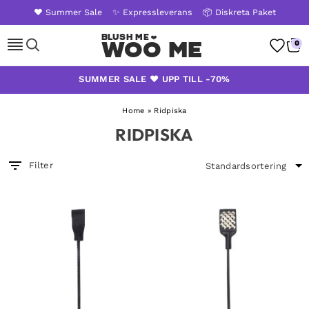
❤️ Summer Sale
✨ Expressleverans
📦 Diskreta Paket
Woo Me
0
Skip
SUMMER SALE ❤️ UPP TILL -70%
to
content
Home
»
Ridpiska
RIDPISKA
Filter