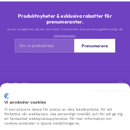
Produktnyheter & exklusiva rabatter för
prenumeranter.
Du kan avregistrera dig när som helst. Vi behandlar dina personuppgifter enligt vår
integritetspolicy
.
Prenumerera
Om Woo Me
Integritetspolicy
Kundservice
Vi använder cookies
Vi kan placera dessa för analys av våra besökardata, för att
förbättra vår webbplats, visa personligt innehåll och för att ge dig
Favoriter
en fantastisk webbplatsupplevelse. För mer information om
cookies använder vi öppna inställningarna.