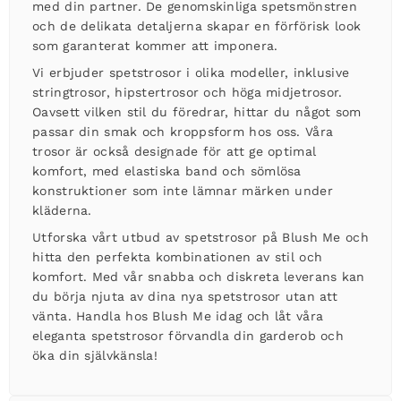
med din partner. De genomskinliga spetsmönstren
och de delikata detaljerna skapar en förförisk look
som garanterat kommer att imponera.
Vi erbjuder spetstrosor i olika modeller, inklusive
stringtrosor, hipstertrosor och höga midjetrosor.
Oavsett vilken stil du föredrar, hittar du något som
passar din smak och kroppsform hos oss. Våra
trosor är också designade för att ge optimal
komfort, med elastiska band och sömlösa
konstruktioner som inte lämnar märken under
kläderna.
Utforska vårt utbud av spetstrosor på Blush Me och
hitta den perfekta kombinationen av stil och
komfort. Med vår snabba och diskreta leverans kan
du börja njuta av dina nya spetstrosor utan att
vänta. Handla hos Blush Me idag och låt våra
eleganta spetstrosor förvandla din garderob och
öka din självkänsla!