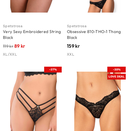
Spetstrosa
Spetstrosa
Very Sexy Embroidered String
Obsessive 810-THO-1 Thong
Black
Black
89
kr
159
kr
119
kr
XL/XXL
XXL
-37%
-30%
LOVE DEAL