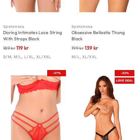
Spetstrosa
Spetstrosa
Daring Intimates Lace String
Obsessive Bellastia Thong
With Straps Black
Black
119
kr
139
kr
189
kr
199
kr
S/M, M/L, L/XL, XL/XXL
M/L, XL/XXL
-37%
-32%
LOVE DEAL