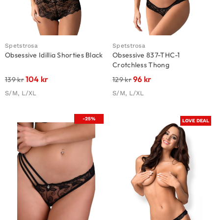
Spetstrosa
Spetstrosa
Obsessive Idillia Shorties Black
Obsessive 837-THC-1
Crotchless Thong
104
kr
96
kr
139
kr
129
kr
S/M, L/XL
S/M, L/XL
-25%
LOVE DEAL