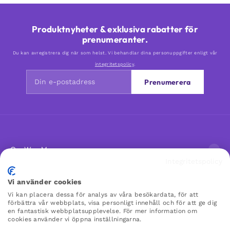
Produktnyheter & exklusiva rabatter för
prenumeranter.
Du kan avregistrera dig när som helst. Vi behandlar dina personuppgifter enligt vår
integritetspolicy
.
Prenumerera
Om Woo Me
Integritetspolicy
Kundservice
Vi använder cookies
Vi kan placera dessa för analys av våra besökardata, för att
förbättra vår webbplats, visa personligt innehåll och för att ge dig
Favoriter
en fantastisk webbplatsupplevelse. För mer information om
cookies använder vi öppna inställningarna.