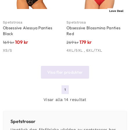
Love Deal
Spetstrosa
Spetstrosa
Obsessive Alessya Panties
Obsessive Blossmina Panties
Black
Red
109
kr
179
kr
169
kr
269
kr
XS/S
4XL/5XL , 6XL/7XL
Visa fler produkter
1
Visar alla 14 resultat
Spetstrosor
Upptäck den förföriska världen av spetstrosor hos