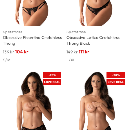
Spetstrosa
Spetstrosa
Obsessive Picantina Crotchless
Obsessive Letica Crotchless
Thong
Thong Black
104
kr
111
kr
139
kr
149
kr
S/M
L/XL
-25%
-26%
LOVE DEAL
LOVE DEAL