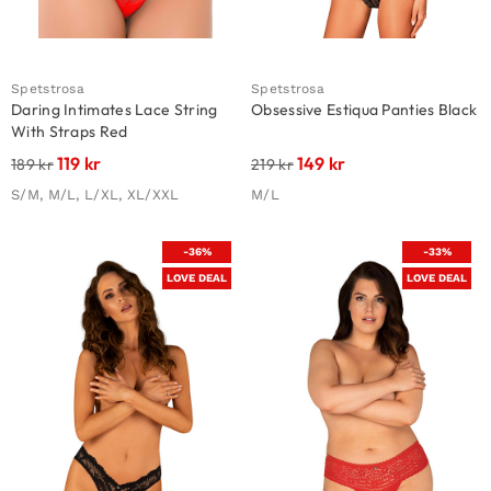
Spetstrosa
Spetstrosa
Daring Intimates Lace String
Obsessive Estiqua Panties Black
With Straps Red
119
kr
149
kr
189
kr
219
kr
S/M, M/L, L/XL, XL/XXL
M/L
-36%
-33%
LOVE DEAL
LOVE DEAL