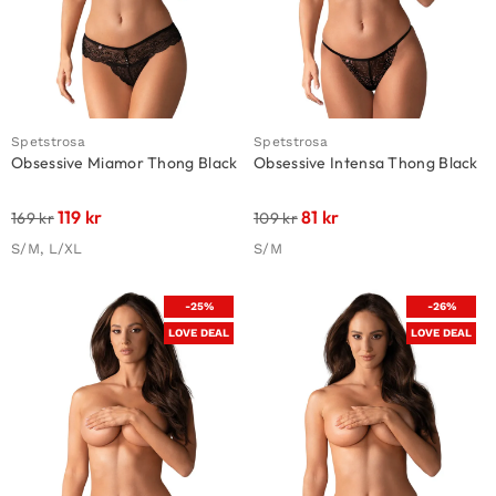
Spetstrosa
Spetstrosa
Obsessive Miamor Thong Black
Obsessive Intensa Thong Black
119
kr
81
kr
169
kr
109
kr
S/M, L/XL
S/M
-25%
-26%
LOVE DEAL
LOVE DEAL