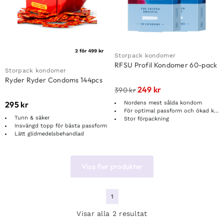
2 för 499 kr
Storpack kondomer
RFSU Profil Kondomer 60-pack
Storpack kondomer
Ryder Ryder Condoms 144pcs
249
kr
390
kr
Nordens mest sålda kondom
295
kr
För optimal passform och ökad känsla
Tunn & säker
Stor förpackning
Insvängd topp för bästa passform
Lätt glidmedelsbehandlad
Visa fler produkter
1
Visar alla 2 resultat