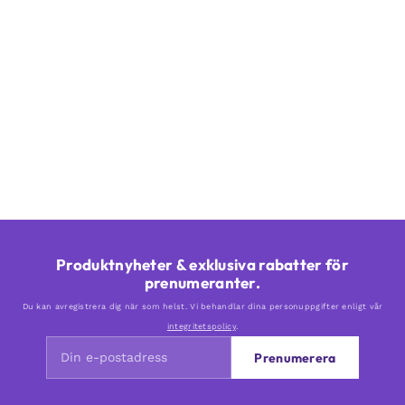
Produktnyheter & exklusiva rabatter för
prenumeranter.
Du kan avregistrera dig när som helst. Vi behandlar dina personuppgifter enligt vår
integritetspolicy
.
Prenumerera