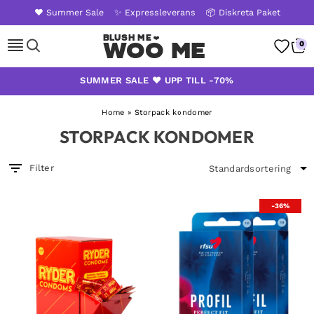
❤️ Summer Sale
✨ Expressleverans
📦 Diskreta Paket
Woo Me
0
Skip
SUMMER SALE ❤️ UPP TILL -70%
to
content
Home
»
Storpack kondomer
STORPACK KONDOMER
Filter
-36%