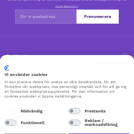
integritetspolicy
.
Prenumerera
Om Woo Me
Integritetspolicy
Kundservice
Vi använder cookies
Vi kan placera dessa för analys av våra besökardata, för att
förbättra vår webbplats, visa personligt innehåll och för att ge dig
Favoriter
en fantastisk webbplatsupplevelse. För mer information om
cookies använder vi öppna inställningarna.
WOO ME
Nödvändig
Prestanda
×
×
Reklam /
Funktionell
marknadsföring
Sweden