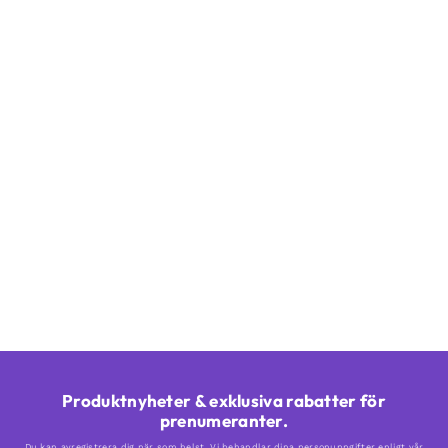
Produktnyheter & exklusiva rabatter för
prenumeranter.
Du kan avregistrera dig när som helst. Vi behandlar dina personuppgifter enligt vår