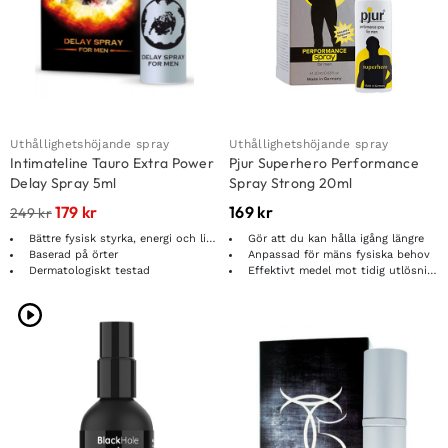
Uthållighetshöjande spray
Uthållighetshöjande spray
Intimateline Tauro Extra Power
Pjur Superhero Performance
Delay Spray 5ml
Spray Strong 20ml
179
kr
169
kr
249
kr
Bättre fysisk styrka, energi och libido
Gör att du kan hålla igång längre
Baserad på örter
Anpassad för mäns fysiska behov
Dermatologiskt testad
Effektivt medel mot tidig utlösning