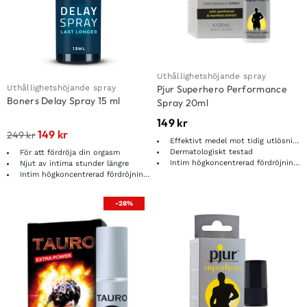
Uthållighetshöjande spray
Uthållighetshöjande spray
Pjur Superhero Performance
Boners Delay Spray 15 ml
Spray 20ml
149
kr
149
kr
249
kr
Effektivt medel mot tidig utlösning
Dermatologiskt testad
För att fördröja din orgasm
Intim högkoncentrerad fördröjnings spray
Njut av intima stunder längre
Intim högkoncentrerad fördröjnings spray
-28%