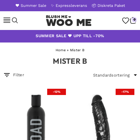
❤️ Summer Sale
✨ Expressleverans
📦 Diskreta Paket
Woo Me
0
Skip
SUMMER SALE ❤️ UPP TILL -70%
to
content
Home
»
Mister B
MISTER B
Filter
-12%
-17%