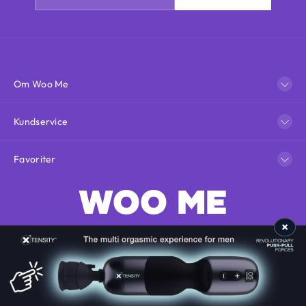
Om Woo Me
Kundservice
Favoriter
WOO ME
×
×
Sweden