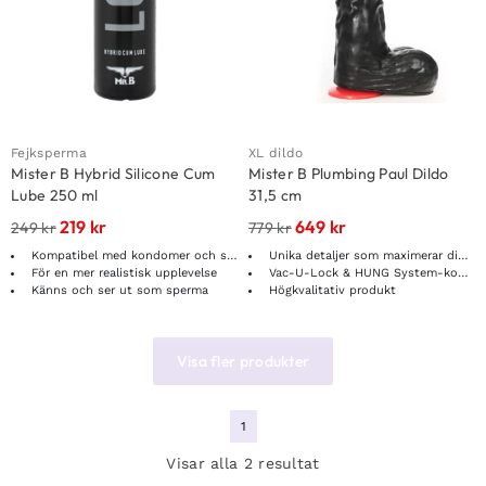
Fejksperma
XL dildo
Mister B Hybrid Silicone Cum
Mister B Plumbing Paul Dildo
Lube 250 ml
31,5 cm
219
kr
649
kr
249
kr
779
kr
Kompatibel med kondomer och sexleksaker
Unika detaljer som maximerar din stimulans
För en mer realistisk upplevelse
Vac-U-Lock & HUNG System-kompatibel
Känns och ser ut som sperma
Högkvalitativ produkt
Visa fler produkter
1
Visar alla 2 resultat