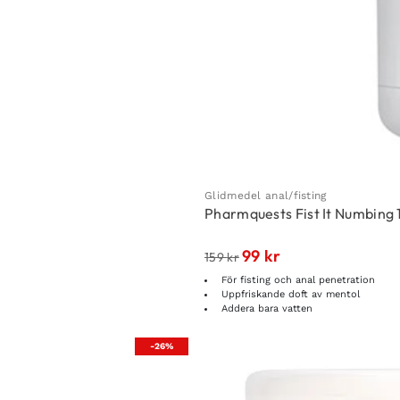
Glidmedel anal/fisting
Pharmquests Fist It Numbing
99
kr
159
kr
För fisting och anal penetration
Uppfriskande doft av mentol
Addera bara vatten
-26%