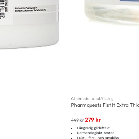
Glidmedel anal/fisting
Pharmquests Fist It Extra Thi
279
kr
449
kr
Långvarig glideffekt
Dermatologiskt testad
Lukt-, färg- och smaklös