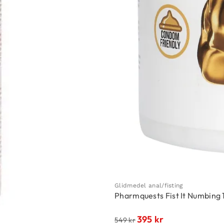
Glidmedel anal/fisting
Pharmquests Fist It Numbing
395
kr
549
kr