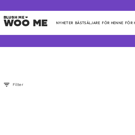
Woo Me
NYHETER
BÄSTSÄLJARE
FÖR HENNE
FÖR
Skip
to
content
Filter