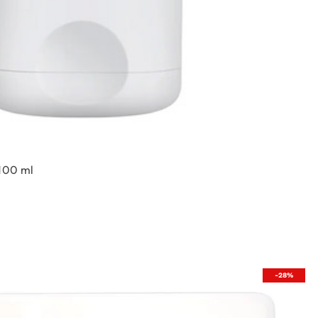
 100 ml
-28%