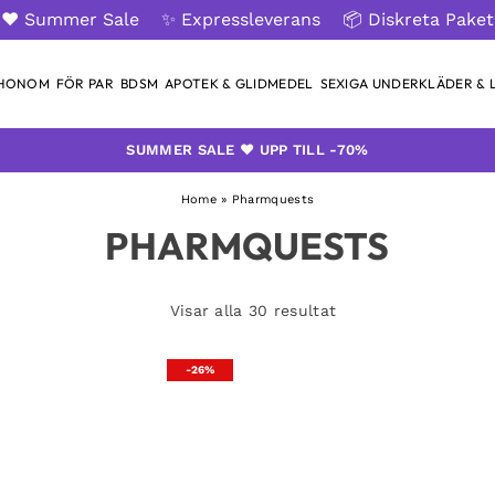
❤️ Summer Sale
✨ Expressleverans
📦 Diskreta Paket
 HONOM
FÖR PAR
BDSM
APOTEK & GLIDMEDEL
SEXIGA UNDERKLÄDER & L
SUMMER SALE ❤️ UPP TILL -70%
Home
»
Pharmquests
PHARMQUESTS
Visar alla 30 resultat
-26%