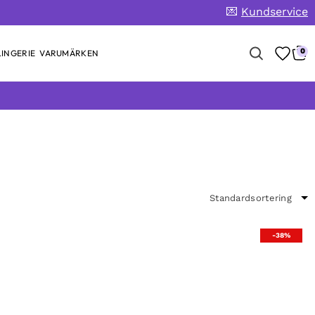
💌
Kundservice
0
INGERIE
VARUMÄRKEN
-38%